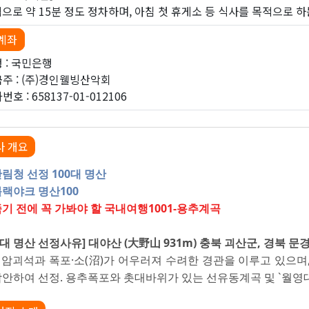
으로 약 15분 정도 정차하며, 아침 첫 휴게소 등 식사를 목적으로 하
계좌
 : 국민은행
주 : (주)경인웰빙산악회
호 : 658137-01-012106
사 개요
림청 선정 100대 명산
블랙야크 명산100
죽기 전에 꼭 가봐야 할 국내여행1001-용추계곡
00대 명산 선정사유] 대야산 (大野山 931m) 충북 괴산군, 경북 문
기암괴석과 폭포·소(沼)가 어우러져 수려한 경관을 이루고 있으며
감안하여 선정. 용추폭포와 촛대바위가 있는 선유동계곡 및 `월영대