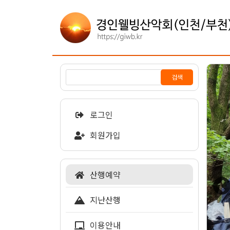
검색
로그인
회원가입
산행예약
지난산행
이용안내