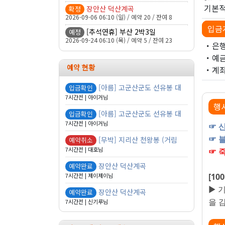
기본적
장안산 덕산계곡
확정
2026-09-06 06:10 (일) / 예약 20 / 잔여 8
입금
[추석연휴] 부산 2박3일
예정
2026-09-24 06:10 (목) / 예약 5 / 잔여 23
・은행
・예금
예약 현황
・계좌번
[아름] 고군산군도 선유봉 대
입금확인
7시간전 | 아이거님
행
[아름] 고군산군도 선유봉 대
입금확인
7시간전 | 아이거님
☞
산
☞ 
[무박] 지리산 천왕봉 (거림
예약취소
7시간전 | 대호님
☞ 
장안산 덕산계곡
예약완료
7시간전 | 제이제이님
[1
▶ 
장안산 덕산계곡
예약완료
을 
7시간전 | 신기루님