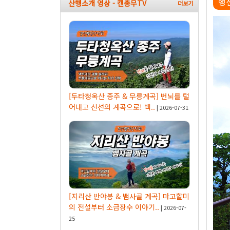
행
산행소개 영상 - 캔총무TV
[두타청옥산 종주 & 무릉계곡] 번뇌를 털
어내고 신선의 계곡으로! 백..
| 2026-07-31
[지리산 반야봉 & 뱀사골 계곡] 마고할미
의 전설부터 소금장수 이야기..
| 2026-07-
25