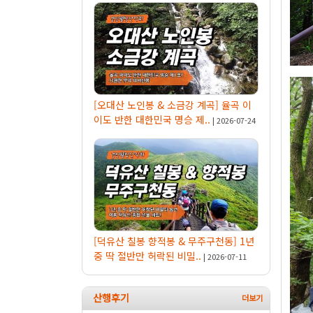
[오대산 노인봉 & 소금강 계곡] 율곡 이
이도 반한 대한민국 명승 제..
| 2026-07-24
[덕유산 칠봉 향적봉 & 무주구천동] 1년
중 딱 절반만 허락된 비밀..
| 2026-07-11
산행후기