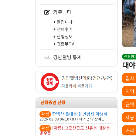
커뮤니티
알립니다
산행후기
산행정보
캔총무TV
경인웰빙 통계
산림청1
대야
일시
지역
진행중인 산행
금액
함백산 은대봉 & 만항재 야생화
확정
제공
2026-08-08 06:10 (토) / 예약 27 / 잔여 1
[아름] 고군산군도 선유봉 대장봉
확정
거리
망주봉