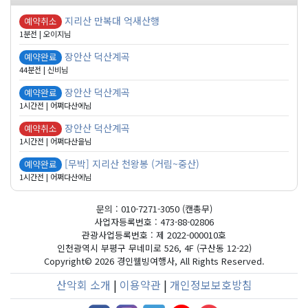
지리산 만복대 억새산행
예약취소
1분전 | 오이지님
장안산 덕산계곡
예약완료
44분전 | 신비님
장안산 덕산계곡
예약완료
1시간전 | 어쩌다산에님
장안산 덕산계곡
예약취소
1시간전 | 어쩌다산을님
[무박] 지리산 천왕봉 (거림~중산)
예약완료
1시간전 | 어쩌다산에님
문의 : 010-7271-3050 (캔총무)
사업자등록번호 : 473-88-02806
관광사업등록번호 : 제 2022-000010호
인천광역시 부평구 무네미로 526, 4F (구산동 12-22)
Copyright©
2026 경인웰빙여행사, All Rights Reserved.
산악회 소개
|
이용약관
|
개인정보보호방침