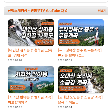
산행소개영상 - 캔총무TV YouTube 채널
[내연산 삼지봉 & 청하골 12폭
[두타청옥산 종주 & 무릉계곡]
포] 겸재 정선..
번뇌를 털어내고..
2026-08-01
2026-07-31
[지리산 반야봉 & 뱀사골 계곡]
[오대산 노인봉 & 소금강 계곡]
마고할미의 전..
율곡 이이도 ..
2026-07-25
2026-07-24