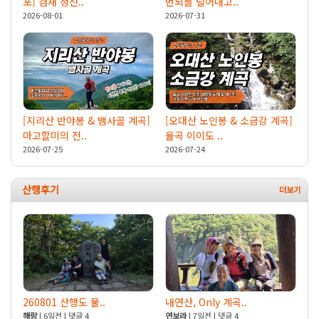
포] 겸재 정선..
번뇌를 털어내고..
2026-08-01
2026-07-31
[지리산 반야봉 & 뱀사골 계곡]
[오대산 노인봉 & 소금강 계곡]
마고할미의 전..
율곡 이이도 ..
2026-07-25
2026-07-24
산행후기
260801 산행도 물..
내연산, Only 계곡..
해랑
| 6일전 | 댓글 4
연보라
| 7일전 | 댓글 4