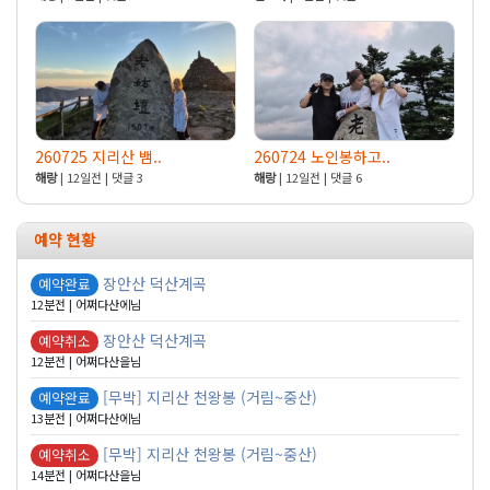
260725 지리산 뱀..
260724 노인봉하고..
해랑
| 12일전 | 댓글 3
해랑
| 12일전 | 댓글 6
예약 현황
장안산 덕산계곡
예약완료
12분전 | 어쩌다산에님
장안산 덕산계곡
예약취소
12분전 | 어쩌다산을님
[무박] 지리산 천왕봉 (거림~중산)
예약완료
13분전 | 어쩌다산에님
[무박] 지리산 천왕봉 (거림~중산)
예약취소
14분전 | 어쩌다산을님